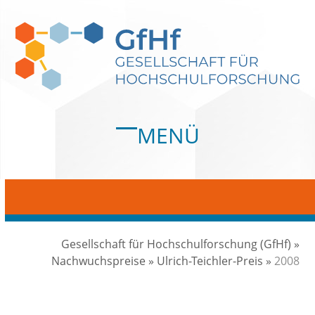
Skip
to
content
MENÜ
Open
Close
mobile
mobile
menu
menu
Gesellschaft für Hochschulforschung (GfHf)
»
Nachwuchspreise
»
Ulrich-Teichler-Preis
»
2008