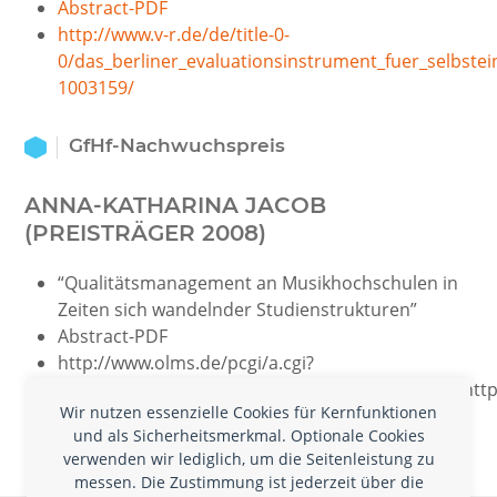
Abstract-PDF
http://www.v-r.de/de/title-0-
0/das_berliner_evaluationsinstrument_fuer_selbst
1003159/
GfHf-Nachwuchspreis
ANNA-KATHARINA JACOB
(PREISTRÄGER 2008)
“Qualitätsmanagement an Musikhochschulen in
Zeiten sich wandelnder Studienstrukturen”
Abstract-PDF
http://www.olms.de/pcgi/a.cgi?
ausgabe=index&T=1317816733495{haupt_olms=http:/
Wir nutzen essenzielle Cookies für Kernfunktionen
T=1317816733495
und als Sicherheitsmerkmal. Optionale Cookies
verwenden wir lediglich, um die Seitenleistung zu
messen. Die Zustimmung ist jederzeit über die