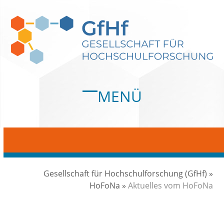
Skip
to
content
MENÜ
Open
Close
mobile
mobile
menu
menu
Gesellschaft für Hochschulforschung (GfHf)
»
HoFoNa
»
Aktuelles vom HoFoNa