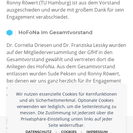
Ronny Röwert (TU Hamburg) ist aus dem Vorstand
ausgeschieden und wurde mit großem Dank für sein
Engagement verabschiedet.
HoFoNa im Gesamtvorstand
Dr. Cornelia Driesen und Dr. Franziska Lessky wurden
auf der Mitgliederversammlung der GfHf in den
Gesamtvorstand gewählt und vertreten dort die
Anliegen des HoFoNa. Aus dem Gesamtvorstand
entlassen wurden Sude Peksen und Ronny Röwert,
bei denen wir uns ganz herzlich für ihr Engagement
und das Vertreten der Interessen des HoFoNa im
Wir nutzen essenzielle Cookies für Kernfunktionen
Gesamtvorstand bedanken!
und als Sicherheitsmerkmal. Optionale Cookies
verwenden wir lediglich, um die Seitenleistung zu
messen. Die Zustimmung ist jederzeit über die
Privatsphäre-Einstellung unten links auf jeder
Schreiben Sie uns, wenn Sie Nachrichten,
Seite widerrufbar.
Tagungen, Jobs oder CfPs hier
-
-
DATENSCHUTZ
COOKIES
IMPRESSUM