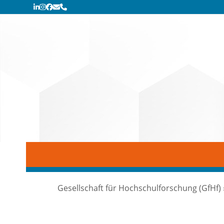
Skip
LinkedIn
Instagram
Facebook
E-
Telefon
Mail
to
content
Gesellschaft für Hochschulforschung (GfHf)