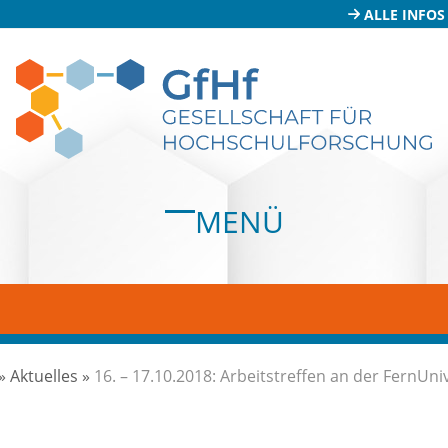
ALLE INFOS
MENÜ
Open
Close
mobile
mobile
menu
menu
»
Aktuelles
»
16. – 17.10.2018: Arbeitstreffen an der FernUni