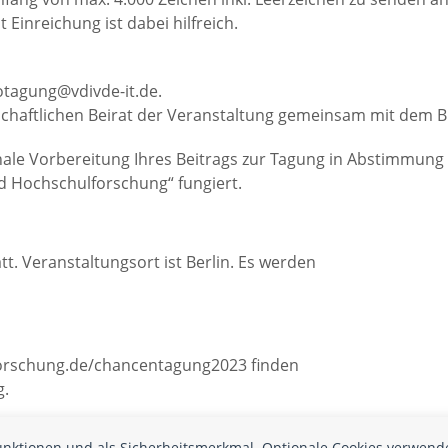
inreichung ist dabei hilfreich.
otagung@vdivde-it.de.
chaftlichen Beirat der Veranstaltung gemeinsam mit dem 
finale Vorbereitung Ihres Beitrags zur Tagung in Abstimmung
 Hochschulforschung“ fungiert.
t. Veranstaltungsort ist Berlin. Es werden
forschung.de/chancentagung2023 finden
g.
funktionen und als Sicherheitsmerkmal. Optionale Cookies verwend