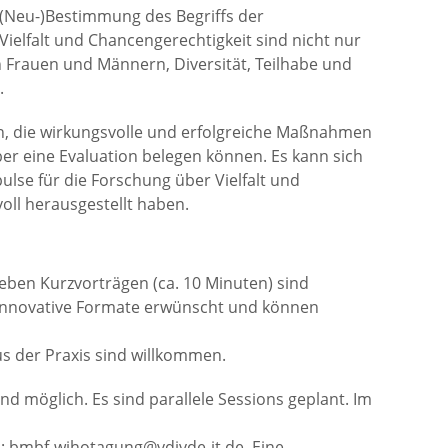
 (Neu-)Bestimmung des Begriffs der
ielfalt und Chancengerechtigkeit sind nicht nur
 Frauen und Männern, Diversität, Teilhabe und
.
men, die wirkungsvolle und erfolgreiche Maßnahmen
er eine Evaluation belegen können. Es kann sich
lse für die Forschung über Vielfalt und
oll herausgestellt haben.
eben Kurzvorträgen (ca. 10 Minuten) sind
 innovative Formate erwünscht und können
s der Praxis sind willkommen.
d möglich. Es sind parallele Sessions geplant. Im
n: bmbf-wihotagung@vdivde-it.de. Eine