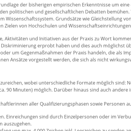
Grundlage der bisherigen empirischen Erkenntnisse um eine
en politischen und gesellschaftlichen Debatten bemühen. V
m Wissenschaftssystem. Grundsätze wie Gleichstellung von
chen Zielen von Hochschulen und Wissenschaftseinrichtungen
e, Aktivitäten und Initiativen aus der Praxis zu Wort kom
Diskriminierung erprobt haben und dies auch möglichst üb
 oder um Gegenmaßnahmen der Praxis handeln, die als Impu
en Ansätze vorgestellt werden, die sich als nicht wirkungsv
nzureichen, wobei unterschiedliche Formate möglich sind: N
ca. 90 Minuten) möglich. Darüber hinaus sind auch andere
aftlerinnen aller Qualifizierungsphasen sowie Personen au
n. Einreichungen sind durch Einzelpersonen oder im Verbun
en auszugehen.
mfang von max. 4.000 Zeichen inkl. Leerzeichen zu senden a