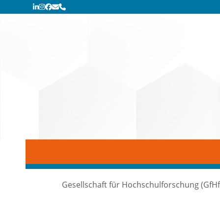
Skip
LinkedIn
Instagram
Facebook
E-
Telefon
Mail
to
content
Gesellschaft für Hochschulforschung (GfHf