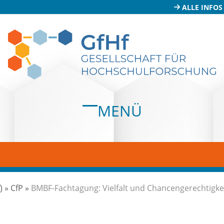
ALLE INFOS
MENÜ
Open
Close
mobile
mobile
menu
menu
)
»
CfP
»
BMBF-Fachtagung: Vielfalt und Chancengerechtigke