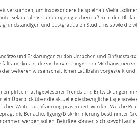
it verstanden, um insbesondere beispielhaft Vielfaltsdimens
 intersektionale Verbindungen gleichermaßen in den Blick 
es grundständigen und postgradualen Studiums sowie die wis
Ansätze und Erklärungen zu den Ursachen und Einflussfakt
ielfaltsmerkmale, die sie hervorbringenden Mechanismen v
der weiteren wissenschaftlichen Laufbahn vorgestellt und 
ion empirisch nachgewiesener Trends und Entwicklungen im
hier ein Überblick über die aktuelle diesbezügliche Lage sow
ftlicher Weiterqualifizierung präsentiert werden. Welche P
prägt die Benachteiligung/Diskriminierung bestimmter Gr
k genommen werden sollen. Beiträge können sich sowohl auf 