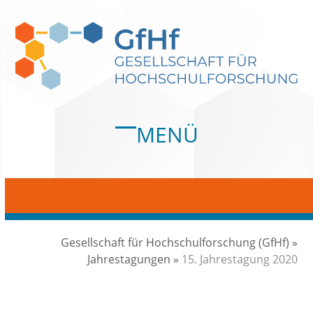
Skip
to
content
MENÜ
Open
Close
mobile
mobile
menu
menu
Gesellschaft für Hochschulforschung (GfHf)
»
Jahrestagungen
»
15. Jahrestagung 2020