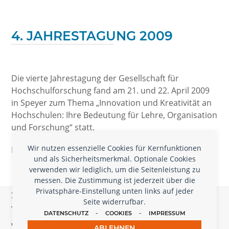
4. JAHRESTAGUNG 2009
Die vierte Jahrestagung der Gesellschaft für
Hochschulforschung fand am 21. und 22. April 2009
in Speyer zum Thema „Innovation und Kreativität an
Hochschulen: Ihre Bedeutung für Lehre, Organisation
und Forschung“ statt.
Wir nutzen essenzielle Cookies für Kernfunktionen
Präsentationen
Programm
und als Sicherheitsmerkmal. Optionale Cookies
verwenden wir lediglich, um die Seitenleistung zu
messen. Die Zustimmung ist jederzeit über die
Privatsphäre-Einstellung unten links auf jeder
Schreiben Sie uns, wenn Sie Nachrichten,
Seite widerrufbar.
Tagungen, Jobs oder CfPs hier
-
-
DATENSCHUTZ
COOKIES
IMPRESSUM
veröffentlichen wollen
ABLEHNEN