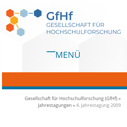
Skip
to
content
MENÜ
Open
Close
mobile
mobile
menu
menu
Gesellschaft für Hochschulforschung (GfHf)
»
Jahrestagungen
»
4. Jahrestagung 2009