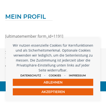
MEIN PROFIL
[ultimatemember form_id=1191]
Wir nutzen essenzielle Cookies für Kernfunktionen
und als Sicherheitsmerkmal. Optionale Cookies
Schreiben Sie uns, wenn Sie Nachrichten,
verwenden wir lediglich, um die Seitenleistung zu
Tagungen, Jobs oder CfPs hier
messen. Die Zustimmung ist jederzeit über die
Privatsphäre-Einstellung unten links auf jeder
veröffentlichen wollen
Seite widerrufbar.
-
-
DATENSCHUTZ
COOKIES
IMPRESSUM
Melden Sie sich
ABLEHNEN
© 2026 - Gesellschaft für Hochschulforschung
Impressum
Datenschutz
Cookies
Kontakt
Mitglied werden
AKZEPTIEREN