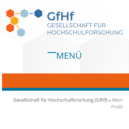
Skip
to
content
MENÜ
Open
Close
mobile
mobile
menu
menu
Gesellschaft für Hochschulforschung (GfHf)
»
Mein
Profil