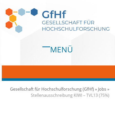
Skip
to
content
MENÜ
Open
Close
mobile
mobile
menu
menu
Gesellschaft für Hochschulforschung (GfHf)
»
Jobs
»
Stellenausschreibung KIWI – TVL13 (75%)