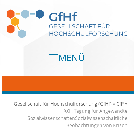
Skip
to
content
MENÜ
Open
Close
mobile
mobile
menu
menu
Gesellschaft für Hochschulforschung (GfHf)
»
CfP
»
XXII. Tagung für Angewandte
SozialwissenschaftenSozialwissenschaftliche
Beobachtungen von Krisen