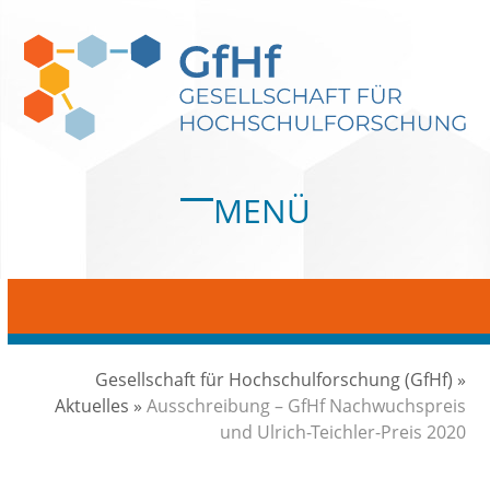
Skip
to
content
MENÜ
Open
Close
mobile
mobile
menu
menu
Gesellschaft für Hochschulforschung (GfHf)
»
Aktuelles
»
Ausschreibung – GfHf Nachwuchspreis
und Ulrich-Teichler-Preis 2020