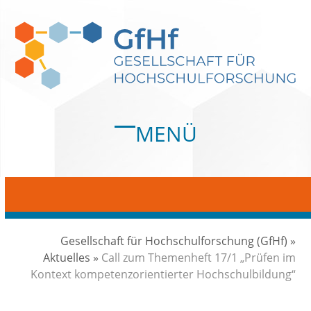
Skip
to
content
MENÜ
Open
Close
mobile
mobile
menu
menu
Gesellschaft für Hochschulforschung (GfHf)
»
Aktuelles
»
Call zum Themenheft 17/1 „Prüfen im
Kontext kompetenzorientierter Hochschulbildung“