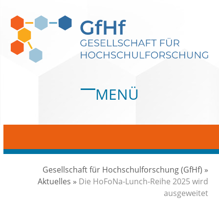
Skip
to
content
MENÜ
Open
Close
mobile
mobile
menu
menu
Gesellschaft für Hochschulforschung (GfHf)
»
Aktuelles
»
Die HoFoNa-Lunch-Reihe 2025 wird
ausgeweitet