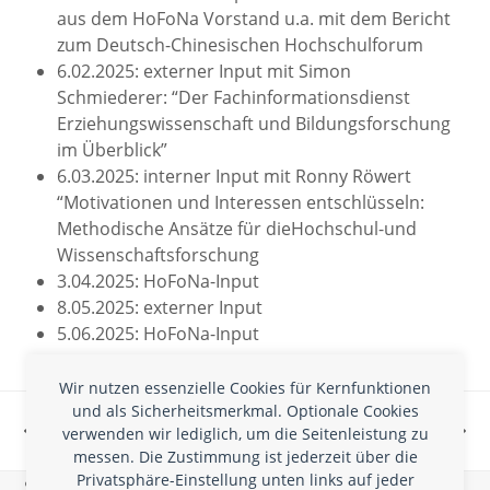
aus dem HoFoNa Vorstand u.a. mit dem Bericht
zum Deutsch-Chinesischen Hochschulforum
6.02.2025: externer Input mit Simon
Schmiederer: “Der Fachinformationsdienst
Erziehungswissenschaft und Bildungsforschung
im Überblick”
6.03.2025: interner Input mit Ronny Röwert
“Motivationen und Interessen entschlüsseln:
Methodische Ansätze für dieHochschul-und
Wissenschaftsforschung
3.04.2025: HoFoNa-Input
8.05.2025: externer Input
5.06.2025: HoFoNa-Input
Wir nutzen essenzielle Cookies für Kernfunktionen
HoFoNa-Tag 2024
Die HoFoNa-
und als Sicherheitsmerkmal. Optionale Cookies
wieder ein voller
Schreibwerkstatt findet
verwenden wir lediglich, um die Seitenleistung zu
vorheriger
Nächster
Erfolg!
bald statt!
messen. Die Zustimmung ist jederzeit über die
Beitrag:
Beitrag:
Privatsphäre-Einstellung unten links auf jeder
Schreiben Sie uns, wenn Sie Nachrichten,