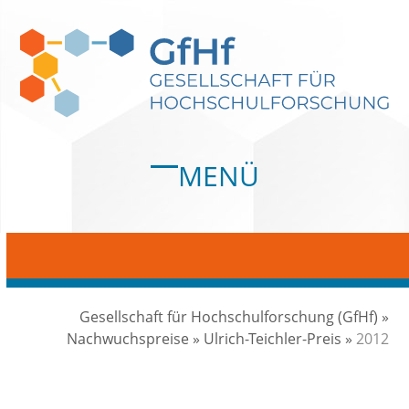
Skip
to
content
MENÜ
Open
Close
mobile
mobile
menu
menu
Gesellschaft für Hochschulforschung (GfHf)
»
Nachwuchspreise
»
Ulrich-Teichler-Preis
»
2012