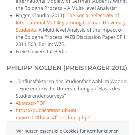
International Mobility of German Students within
the Bologna Process – A Multi-Level Analysis“
Finger, Claudia (2011):
The Social Selectivity of
International Mobility among German University
Students
. A Multi-level Analysis of the Impact of
the Bologna Process. WZB Discussion Paper SP I
2011-503. Berlin: WZB.
Freie Universität Berlin
PHILIPP NOLDEN (PREISTRÄGER 2012)
„Einflussfaktoren der Studienfachwahl im Wandel
– Eine empirische Untersuchung auf Basis des
Studierendensurveys”
Abstract-PDF
https://publications.ub.uni-
mainz.de/theses/frontdoor.php?
source_opus=2249&la=de
Wir nutzen essenzielle Cookies für Kernfunktionen
Universität Mainz