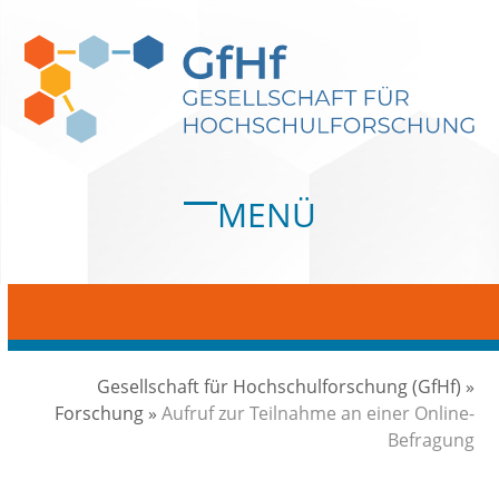
Skip
to
content
MENÜ
Open
Close
mobile
mobile
menu
menu
Gesellschaft für Hochschulforschung (GfHf)
»
Forschung
»
Aufruf zur Teilnahme an einer Online-
Befragung