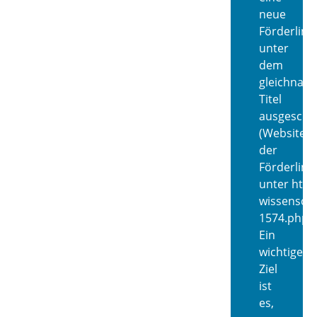
neue
Förderlinie
unter
dem
gleichnam
Titel
ausgeschr
(Website
der
Förderlinie
unter http
wissenscha
1574.php).
Ein
wichtiges
Ziel
ist
es,