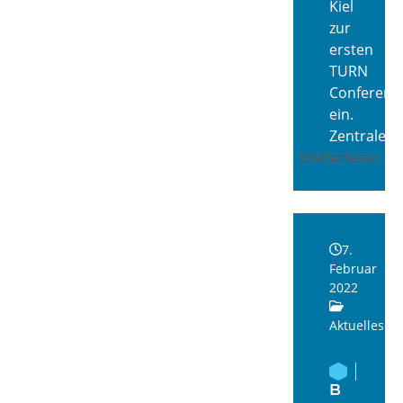
Kiel
zur
ersten
TURN
Conferenc
ein.
Zentrale…
Weiterlesen
7.
Februar
2022
Aktuelles
B