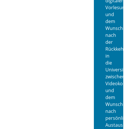
digitalen
Vorlesung
und
dem
Wunsch
nach
der
Rückkehr
in
die
Universität
zwischen
Videokonf
und
dem
Wunsch
nach
persönlic
Austausch