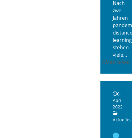
Nach
zwei
Jahren
pandemieb
distance
learnings
stehen
viele…
Weiterlesen
6.
April
2022
Aktuelles