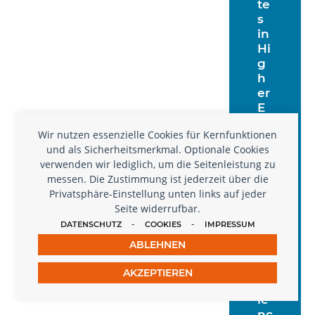
te
s
in
Hi
g
h
er
E
d
Wir nutzen essenzielle Cookies für Kernfunktionen
uc
und als Sicherheitsmerkmal. Optionale Cookies
ati
verwenden wir lediglich, um die Seitenleistung zu
o
messen. Die Zustimmung ist jederzeit über die
n
Privatsphäre-Einstellung unten links auf jeder
R
Seite widerrufbar.
es
-
-
ea
DATENSCHUTZ
COOKIES
IMPRESSUM
rc
ABLEHNEN
h
&
AKZEPTIEREN
Sc
ie
nc