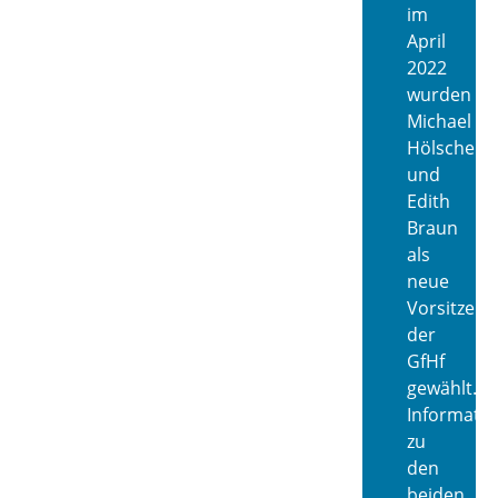
im
April
2022
wurden
Michael
Hölscher
und
Edith
Braun
als
neue
Vorsitzend
der
GfHf
gewählt.
Informati
zu
den
beiden