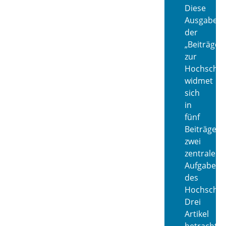
Diese
Ausgabe
der
„Beiträge
zur
Hochschul
widmet
sich
in
fünf
Beiträgen
zwei
zentralen
Aufgaben
des
Hochschul
Drei
Artikel