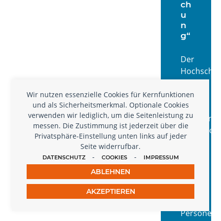
ch
u
n
g“
Der
Hochschul
lädt
zu
Wir nutzen essenzielle Cookies für Kernfunktionen
und als Sicherheitsmerkmal. Optionale Cookies
einem
verwenden wir lediglich, um die Seitenleistung zu
spannend
messen. Die Zustimmung ist jederzeit über die
Workshop
Privatsphäre-Einstellung unten links auf jeder
ein,
Seite widerrufbar.
der
-
-
DATENSCHUTZ
COOKIES
IMPRESSUM
sich
ABLEHNEN
vor
allem
AKZEPTIEREN
an
Personen