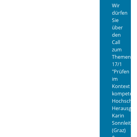
Wir
dürfen
Sie
über
den
Call
zum
Themenhe
17/1
"Prüfen
im
Kontext
kompetenzo
Hochschulb
Herausgeb
Karin
Sonnleitne
(Graz)