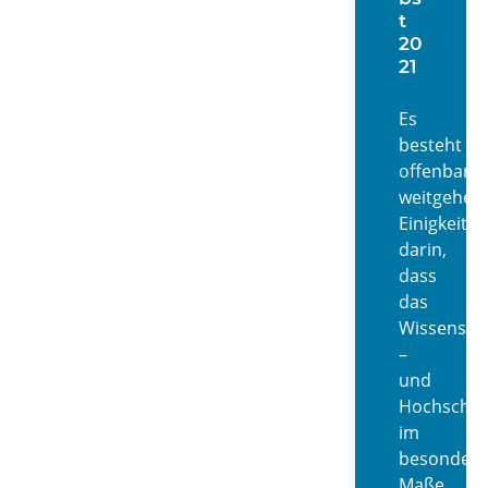
t
20
21
Es
besteht
offenbar
weitgehen
Einigkeit
darin,
dass
das
Wissensch
–
und
Hochschul
im
besonder
Maße