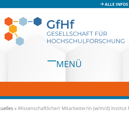
ALLE INFOS
MENÜ
Open
Close
mobile
mobile
menu
menu
tuelles
»
Wissenschaftliche/r Mitarbeiter/in (w/m/d) Institut 