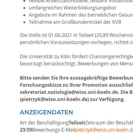
flexible Arbeitszeitmodelle, teilbare Vollzeitste
umfangreiches Weiterbildungsangebot
Angebote im Rahmen des betrieblichen Ges
Teilnahme am Großkundenticket der KVB
Die Stelle ist 01.06.2021 in Teilzeit (25,89 Wochen
persönlichen Voraussetzungen vorliegen, richtet s
Die Universität zu Köln fördert Chancengerechti
bevorzugt berücksichtigt. Bewerbungen von Mensc
Bitte senden Sie Ihre aussagekräftige Bewerbun
Forschungsskizze zu Ihrer Promotion ausschließ
sekretariat.soziologie@wiso.uni-koeln.de. Die 
(pietrzyk@wiso.uni-koeln.de) zur Verfügung.
ANZEIGENDATEN
Art der Beschäftigung
Teilzeit
Zeitraum der Beschä
23:59
Bewerbungs-E-Mail
pietrzyk@wiso.uni-koeln.