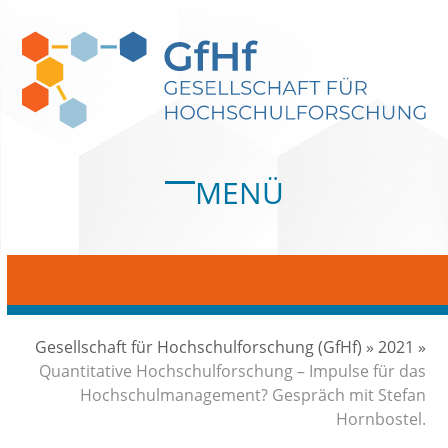
Skip
to
content
MENÜ
Open
Close
mobile
mobile
menu
menu
Gesellschaft für Hochschulforschung (GfHf)
»
2021
»
Quantitative Hochschulforschung – Impulse für das
Hochschulmanagement? Gespräch mit Stefan
Hornbostel.