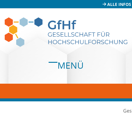
ALLE INFOS
MENÜ
Open
Close
mobile
mobile
menu
menu
Ges