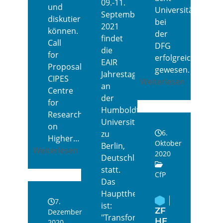
09.-11.
und
Universitäten
September
diskutieren
bei
2021
können.
der
findet
Call
DFG
die
for
erfolgreich
EAIR
Proposals
gewesen.
Jahrestagung
CIPES
Weiterlesen
an
Centre
der
for
Humboldt
Research
Universität
on
6.
zu
Higher…
Oktober
Berlin,
Weiterlesen
2020
Deutschland
statt.
CfP
Das
Hauptthema
7.
ist:
ZF
Dezember
"Transformation
HE
2020