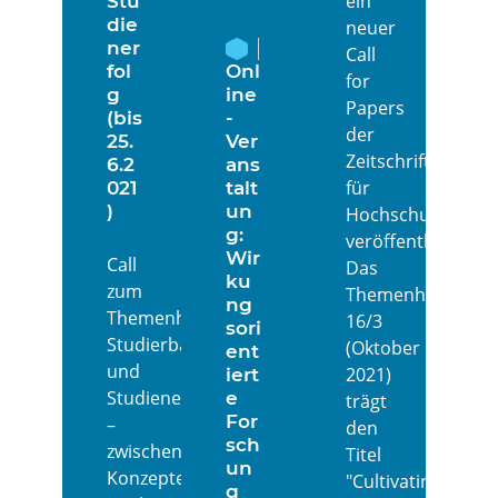
ein
Stu
die
neuer
ner
Call
fol
Onl
for
g
ine
Papers
(bis
-
der
25.
Ver
Zeitschrift
6.2
ans
für
021
talt
)
un
Hochschulentwick
g:
veröffentlicht:
Wir
Call
Das
ku
zum
Themenheft
ng
Themenheft:
16/3
sori
Studierbarkeit
(Oktober
ent
und
2021)
iert
Studienerfolg
e
trägt
For
–
den
sch
zwischen
Titel
un
Konzepten,
"Cultivating
g