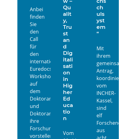
w –
chs
Qu
ch
Anbei
alit
uls
finden
y,
yst
Sie
Tru
em
den
st
“
Call
an
für
d
Mit
Dig
den
ihrem
itali
internationalen
gemeinsamen
sati
Euredocs
Antrag,
on
Workshop,
koordiniert
in
auf
vom
Hig
dem
her
INCHER-
Doktorandinnen
Ed
Kassel,
uca
und
sind
tio
Doktoranden
elf
n
ihre
Forschende
Forschung
aus
Vom
vorstellen
acht