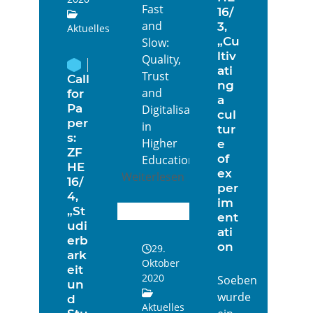
Fast
16/
and
3,
Aktuelles
„Cu
Slow:
ltiv
Quality,
ati
Trust
Call
ng
and
for
a
Pa
Digitalisation
cul
per
in
tur
s:
Higher
e
ZF
of
Education"…
HE
ex
Weiterlesen
16/
per
4,
im
„St
ent
udi
ati
erb
on
29.
ark
Oktober
eit
2020
Soeben
un
wurde
d
Aktuelles