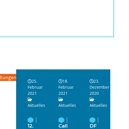
ltungen
25.
18.
23.
Februar
Februar
Dezember
2021
2021
2020
Aktuelles
Aktuelles
Aktuelles
12.
Call
DF