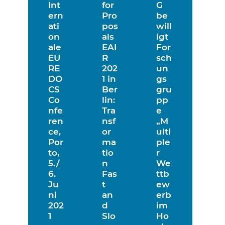
Int
for
G
ern
Pro
be
ati
pos
will
on
als
igt
ale
EAI
For
EU
R
sch
RE
202
un
DO
1 in
gs
CS
Ber
gru
Co
lin:
pp
nfe
Tra
e
ren
nsf
„M
ce,
or
ulti
Por
ma
ple
to,
tio
r
5./
n
We
6.
Fas
ttb
Ju
t
ew
ni
an
erb
202
d
im
1
Slo
Ho